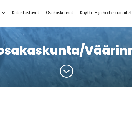
Kalastusluvat
Osakaskunnat
Käyttö – ja hoitosuunnite
 osakaskunta/Väärin
;