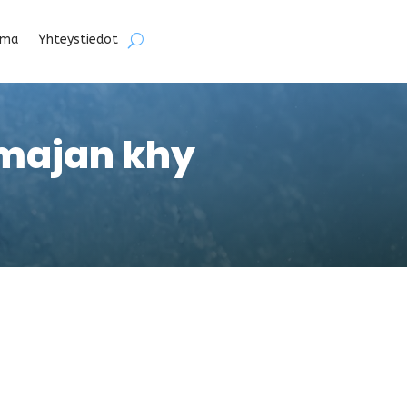
lma
Yhteystiedot
majan khy