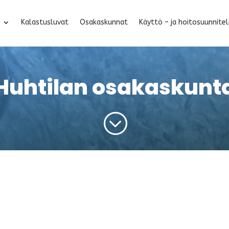
Kalastusluvat
Osakaskunnat
Käyttö – ja hoitosuunnite
Huhtilan osakaskunt
;