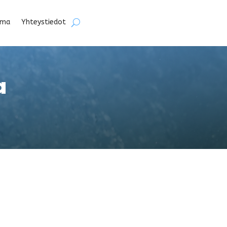
lma
Yhteystiedot
a