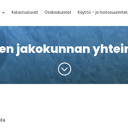
Kalastusluvat
Osakaskunnat
Käyttö – ja hoitosuunnite
n jakokunnan yhtein
;
alu