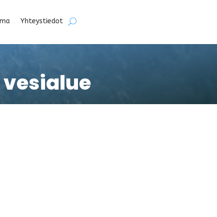
lma
Yhteystiedot
vesialue