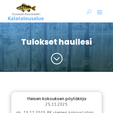
Tulokset haullesi
;
Yleisen kokouksen pöytäkirja
25.11.2025
pk_13.11.2025 RK yleinen kokousLataa